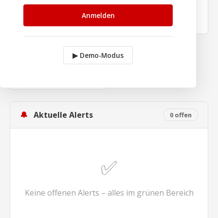
WARNUNGEN
KRITISCH
—
—
Anmelden
▶ Demo-Modus
OFFLINE
—
🔔
Aktuelle Alerts
0 offen
✅
Keine offenen Alerts – alles im grünen Bereich