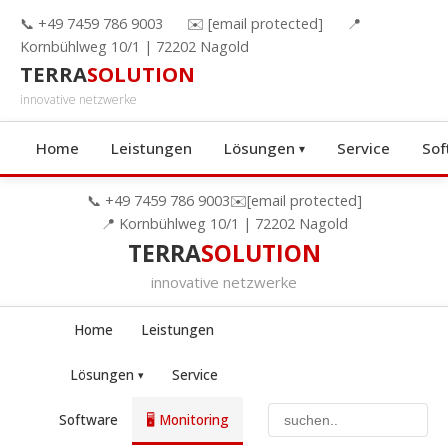
📞 +49 7459 786 9003
✉️
[email protected]
📍
Kornbühlweg 10/1 | 72202 Nagold
TERRA
SOLUTION
innovative netzwerke
Home
Leistungen
Lösungen
Service
Sof
📞 +49 7459 786 9003
✉️
[email protected]
📍 Kornbühlweg 10/1 | 72202 Nagold
TERRA
SOLUTION
innovative netzwerke
Home
Leistungen
Lösungen
Service
Software
🖥️ Monitoring