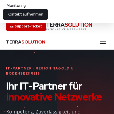
Monitoring
GRATIS
Security Check
KI-Terrasolution
Kostenloser PC-Scan
ki-terrasolution.ddns.net
Kontakt aufnehmen
TERRA
SOLUTION
🎫 Support-Ticket
INNOVATIVE NETZWERKE
TERRA
SOLUTION
IT-PARTNER · REGION NAGOLD U.
BODENSEEKREIS
Ihr IT-Partner für
innovative Netzwerke
Kompetenz, Zuverlässigkeit und