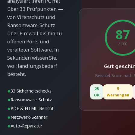
analysiert Ihren PC mit
über 33 Prüfpunkten —
von Virenschutz und
Ransomware-Schutz
87
über Firewall bis hin zu
offenen Ports und
/ 100
veralteter Software. In
Sekunden wissen Sie,
wo Handlungsbedarf
Gut geschü
besteht.
Beispiel-Score nach 
25
5
●
33 Sicherheitschecks
OK
Warnungen
●
Ransomware-Schutz
●
PDF & HTML-Bericht
●
Netzwerk-Scanner
●
Auto-Reparatur